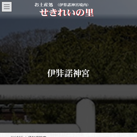
コ
ナ
ン
ビ
テ
ゲ
ン
ー
ツ
シ
へ
ョ
ス
ン
キ
に
ッ
移
プ
動
伊弉諾神宮