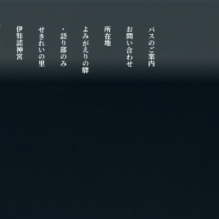
ム
伊弉諾神宮
せきれいの里
・語り部のみ
よみがえりの驛
所在地
お問い合わせ
バスのご案内