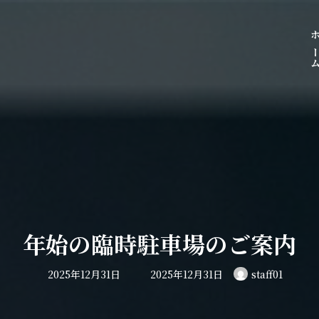
ホー
年始の臨時駐車場のご案内
最
2025年12月31日
2025年12月31日
staff01
終
更
新
日
時