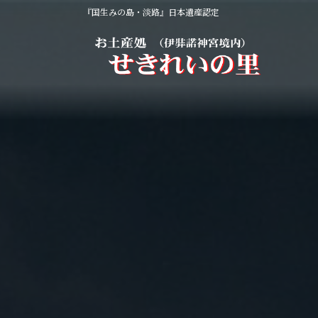
コ
ナ
『国生みの島・淡路』日本遺産認定
ン
ビ
テ
ゲ
ン
ー
ツ
シ
へ
ョ
ス
ン
キ
に
ッ
移
プ
動