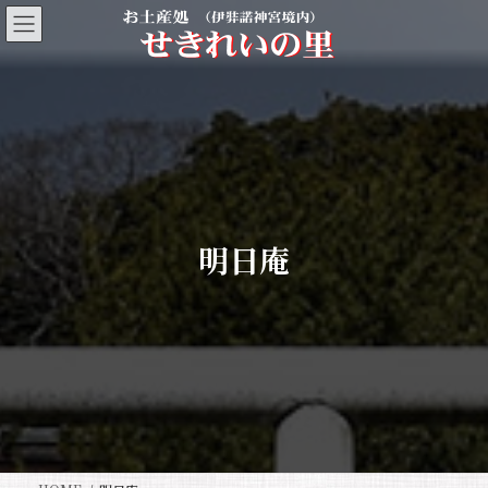
コ
ナ
ン
ビ
テ
ゲ
ン
ー
ツ
シ
へ
ョ
ス
ン
キ
に
ッ
移
プ
動
明日庵